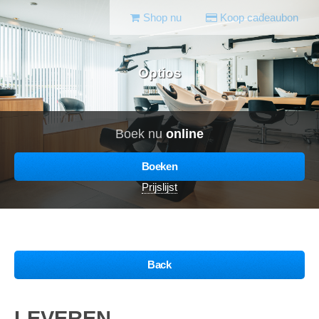
Shop nu
Koop cadeaubon
Optios
Boek nu
online
Boeken
Prijslijst
Back
LEVEREN